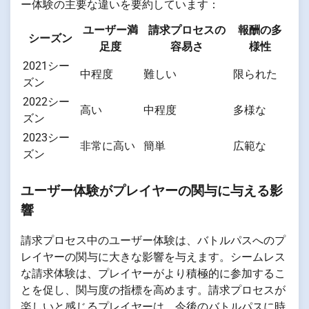
ー体験の主要な違いを要約しています：
ユーザー満
請求プロセスの
報酬の多
シーズン
足度
容易さ
様性
2021シー
中程度
難しい
限られた
ズン
2022シー
高い
中程度
多様な
ズン
2023シー
非常に高い
簡単
広範な
ズン
ユーザー体験がプレイヤーの関与に与える影
響
請求プロセス中のユーザー体験は、バトルパスへのプ
レイヤーの関与に大きな影響を与えます。シームレス
な請求体験は、プレイヤーがより積極的に参加するこ
とを促し、関与度の指標を高めます。請求プロセスが
楽しいと感じるプレイヤーは、今後のバトルパスに時