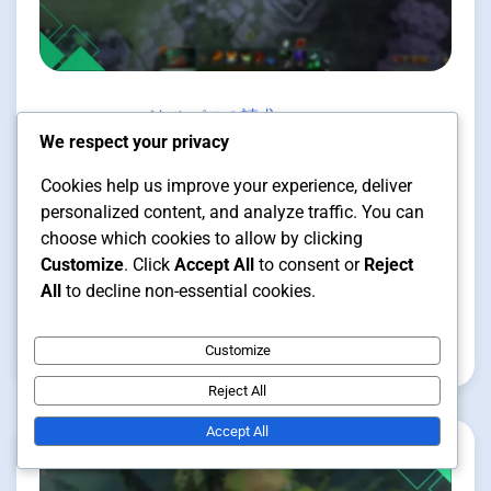
バトルパスの請求
1 min read
We respect your privacy
Cookies help us improve your experience, deliver
personalized content, and analyze traffic. You can
Dota 2 バトルパスの請求: 季節報
choose which cookies to allow by clicking
酬、ティア進行、限定コスメティ
Customize
. Click
Accept All
to consent or
Reject
ック
All
to decline non-essential cookies.
Customize
タリア・マーサー
25/02/2026
Reject All
Accept All