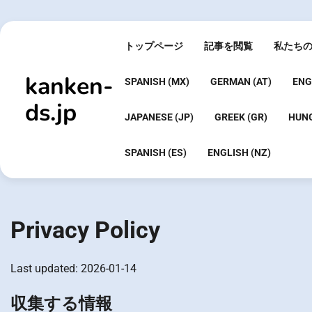
Skip
to
content
トップページ
記事を閲覧
私たち
kanken-
SPANISH (MX)
GERMAN (AT)
ENG
ds.jp
JAPANESE (JP)
GREEK (GR)
HUNG
SPANISH (ES)
ENGLISH (NZ)
Privacy Policy
Last updated: 2026-01-14
収集する情報